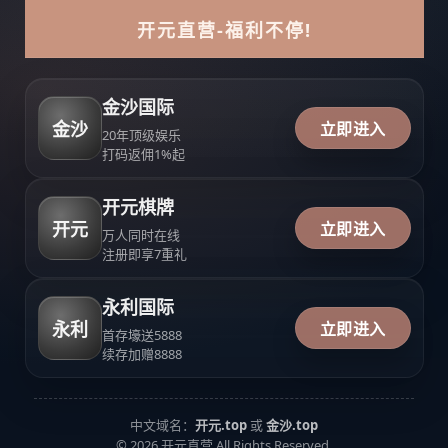
开元直营-福利不停!
金沙国际
金沙
立即进入
20年顶级娱乐
打码返佣1%起
开元棋牌
开元
立即进入
万人同时在线
注册即享7重礼
永利国际
永利
立即进入
首存壕送5888
续存加赠8888
中文域名：
开元.top
或
金沙.top
© 2026 开元直营 All Rights Reserved.